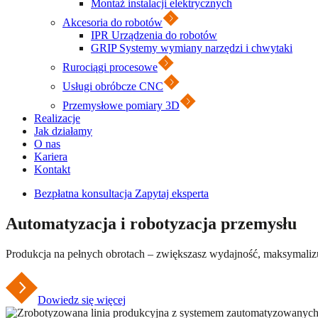
Montaż instalacji elektrycznych
Akcesoria do robotów
IPR Urządzenia do robotów
GRIP Systemy wymiany narzędzi i chwytaki
Rurociągi procesowe
Usługi obróbcze CNC
Przemysłowe pomiary 3D
Realizacje
Jak działamy
O nas
Kariera
Kontakt
Bezpłatna konsultacja
Zapytaj eksperta
Automatyzacja i robotyzacja przemysłu
Produkcja na pełnych obrotach – zwiększasz wydajność, maksymalizu
Dowiedz się więcej