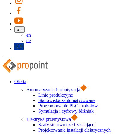
pl
en
de
Oferta
Automatyzacja i robotyzacja
Linie produkcyjne
Stanowiska zautomatyzowane
Programowanie PLC i robotów
Symulacja i cyfrowy bliźniak
Elektryka przemysłowa
Szafy sterownicze i zasilające
Projektowanie instalacji elektrycznych