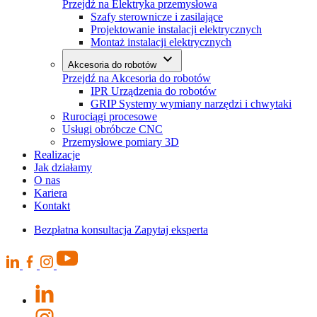
Przejdź na Elektryka przemysłowa
Szafy sterownicze i zasilające
Projektowanie instalacji elektrycznych
Montaż instalacji elektrycznych
Akcesoria do robotów
Przejdź na Akcesoria do robotów
IPR Urządzenia do robotów
GRIP Systemy wymiany narzędzi i chwytaki
Rurociągi procesowe
Usługi obróbcze CNC
Przemysłowe pomiary 3D
Realizacje
Jak działamy
O nas
Kariera
Kontakt
Bezpłatna konsultacja
Zapytaj eksperta