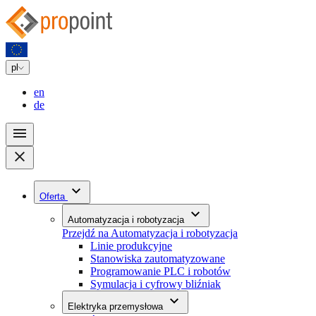
pl
en
de
Oferta
Automatyzacja i robotyzacja
Przejdź na Automatyzacja i robotyzacja
Linie produkcyjne
Stanowiska zautomatyzowane
Programowanie PLC i robotów
Symulacja i cyfrowy bliźniak
Elektryka przemysłowa